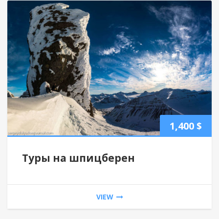
1,400
$
Туры на шпицберен
VIEW