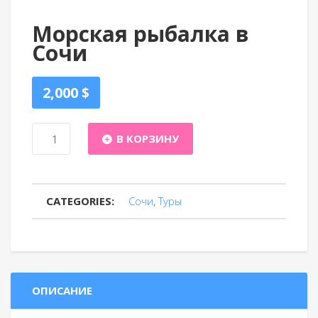
Морская рыбалка в
Сочи
2,000
$
Количество
В КОРЗИНУ
Морская
CATEGORIES:
Сочи
,
Туры
рыбалка
в
Сочи
ОПИСАНИЕ