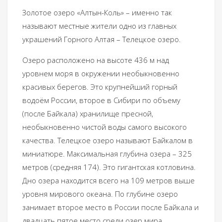
Золотое озеро «Алтын-Коль» – именно так
называют местные жители одно из главных
украшений Горного Алтая – Телецкое озеро.
Озеро расположено на высоте 436 м над
уровнем моря в окружении необыкновенно
красивых берегов. Это крупнейший горный
водоём России, второе в Сибири по объему
(после Байкала) хранилище пресной,
необыкновенно чистой воды самого высокого
качества. Телецкое озеро называют Байкалом в
миниатюре. Максимальная глубина озера – 325
метров (средняя 174). Это гигантская котловина.
Дно озера находится всего на 109 метров выше
уровня мирового океана. По глубине озеро
занимает второе место в России после Байкала и
двадцать пятое место среди озер мира.